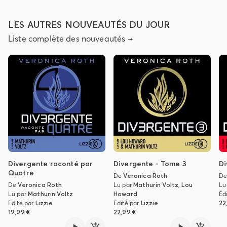
LES AUTRES NOUVEAUTÉS DU JOUR
Liste complète des nouveautés
→
Divergente raconté par
Divergente - Tome 3
Di
Quatre
De
Veronica Roth
D
De
Veronica Roth
Lu par
Mathurin Voltz
,
Lou
Lu
Lu par
Mathurin Voltz
Howard
Éd
Édité par
Lizzie
Édité par
Lizzie
22
19,99 €
22,99 €