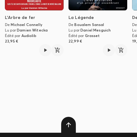
L'Arbre de fer
La Légende
De
De
Michael Connelly
De
Boualem Sansal
D
Lu par
Damien Witecka
Lu par
Daniel Mesguich
Lu
Édité par
Audiolib
Édité par
Grasset
Éd
23,95 €
22,99 €
19