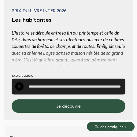
PRIX DU LIVRE INTER 2026
Les habitantes
L’histoire se déroule entre la fin du printemps et celle de
l’été, dans un hameau et ses alentours, au cœur de collines
couvertes de forêts, de champs et de routes. Emily vit seule
avec sa chienne Loyse dans la maison héritée de sa grand-
mère. C’est là qu’elle a grandi, quand son père est parti
fonder une nouvelle famille. Elle y mène une existence en
marge, rythmée par les promenades rituelles, les
Extrait audio
baignades à l’étang, le travail chez Aude dans la ferme
voisine. Un jour, des lettres arrivent, lui signifiant la mise
en vente imminente de la maison. Rebecca Tetens livre une
magnifique lecture de ce récit à la langue fourmillante et
Je découvre
poétique, traversé par un souffle unique. © 2026 by Les
Éditions de Minuit Couverture : © Cécile Genest
Guides pratiques
→