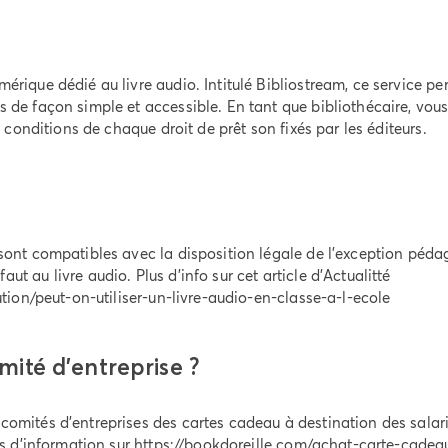
mérique dédié au livre audio. Intitulé Bibliostream, ce service p
s de façon simple et accessible. En tant que bibliothécaire, vous
et conditions de chaque droit de prêt son fixés par les éditeurs.
 sont compatibles avec la disposition légale de l'exception péda
t au livre audio. Plus d'info sur cet article d'Actualitté
ution/peut-on-utiliser-un-livre-audio-en-classe-a-l-ecole
mité d'entreprise ?
comités d'entreprises des cartes cadeau à destination des salar
us d'information sur
https://bookdoreille.com/achat-carte-cadea