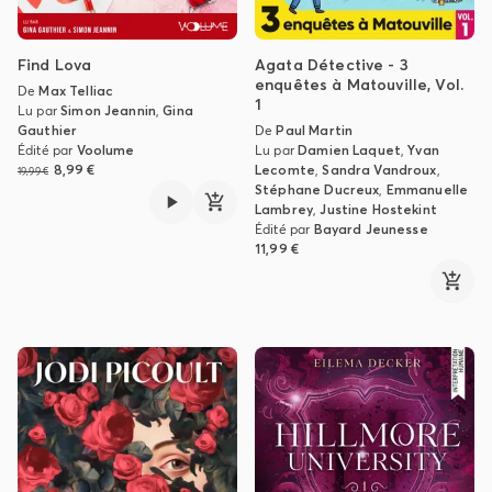
Find Lova
Agata Détective - 3
enquêtes à Matouville, Vol.
De
Max Telliac
1
Lu par
Simon Jeannin
,
Gina
Gauthier
De
Paul Martin
Édité par
Voolume
Lu par
Damien Laquet
,
Yvan
8,99 €
Lecomte
,
Sandra Vandroux
,
19,99 €
Stéphane Ducreux
,
Emmanuelle
Lambrey
,
Justine Hostekint
Édité par
Bayard Jeunesse
11,99 €