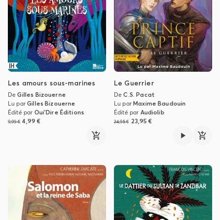
Les amours sous-marines
Le Guerrier
De
Gilles Bizouerne
De
C.S. Pacat
Lu par
Gilles Bizouerne
Lu par
Maxime Baudouin
Édité par
Oui'Dire Éditions
Édité par
Audiolib
4,99 €
23,95 €
9,99 €
24,95 €