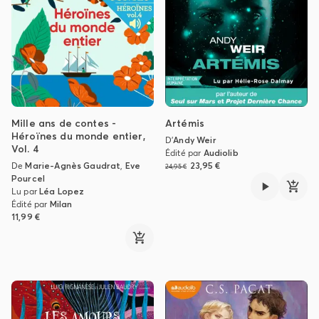
Mille ans de contes -
Artémis
Héroïnes du monde entier,
D'
Andy Weir
Vol. 4
Édité par
Audiolib
De
Marie-Agnès Gaudrat
,
Eve
23,95 €
24,95 €
Pourcel
Lu par
Léa Lopez
Édité par
Milan
11,99 €