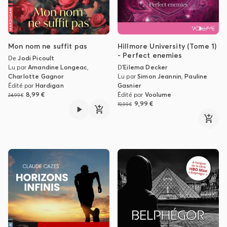
Mon nom ne suffit pas
Hillmore University (Tome 1)
- Perfect enemies
De
Jodi Picoult
Lu par
Amandine Longeac
,
D'
Eilema Decker
Charlotte Gagnor
Lu par
Simon Jeannin
,
Pauline
Édité par
Hardigan
Gasnier
8,99 €
Édité par
Voolume
24,99 €
9,99 €
19,99 €