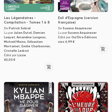
Les Légendaires -
Exil d'Espagne (version
Compilation - Tomes 1 à 8
française)
De
Patrick Sobral
De
Susana Azquinezer
Lu par
Julien Dutel
,
Damien
Lu par
Susana Azquinezer
Laquet
,
Amandine Longeac
,
Édité par
Oui'Dire Éditions
Michaël Maino
,
Sébastien
4,99 €
9,99 €
Mortamet
,
Emilie Charbonnier
,
Cristelle Ledroit
Édité par
Lizzie
40,00 €