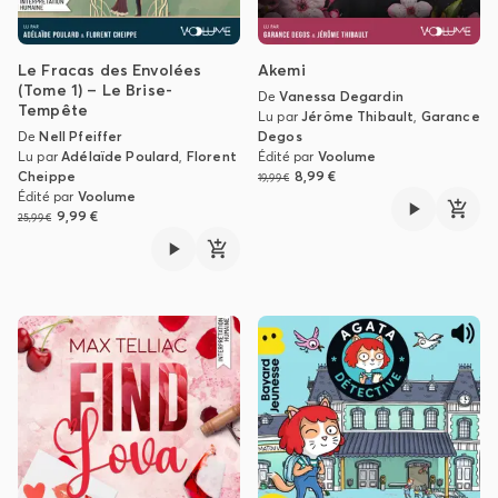
Le Fracas des Envolées
Akemi
(Tome 1) – Le Brise-
De
Vanessa Degardin
Tempête
Lu par
Jérôme Thibault
,
Garance
De
Nell Pfeiffer
Degos
Lu par
Adélaïde Poulard
,
Florent
Édité par
Voolume
Cheippe
8,99 €
19,99 €
Édité par
Voolume
9,99 €
25,99 €