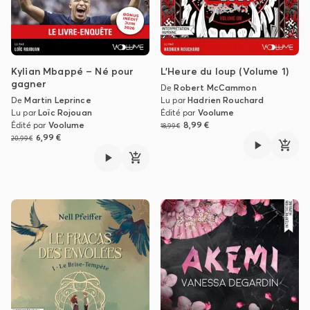
Kylian Mbappé – Né pour
L'Heure du loup (Volume 1)
gagner
De
Robert McCammon
De
Martin Leprince
Lu par
Hadrien Rouchard
Lu par
Loïc Rojouan
Édité par
Voolume
Édité par
Voolume
8,99 €
18,99 €
6,99 €
20,99 €