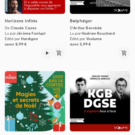
Horizons infinis
Belphégor
De
Claude Cazes
D'
Arthur Bernède
Lu par
Jérôme Fonlupt
Lu par
Hadrien Rouchard
Édité par
Hardigan
Édité par
Voolume
8,99 €
5,99 €
24,99 €
15,99 €