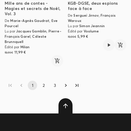
Mille ans de contes -
KGB-DGSE, deux espions
Magies et secrets de Noël,
face à face
Vol. 3
De
Sergueï Jirnov
,
François
De
Marie-Agnès Gaudrat
,
Eve
Waroux
Pourcel
Lu par
Simon Jeannin
Lu par
Jacques Gamblin
,
Pierre-
Édité par
Voolume
François Garel
,
Céleste
5,99 €
19,99 €
Brunnquell
Édité par
Milan
11,99 €
15,99 €
1
2
3