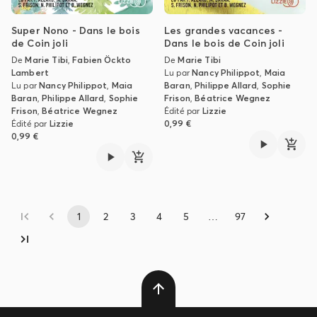
Super Nono - Dans le bois
Les grandes vacances -
de Coin joli
Dans le bois de Coin joli
De
Marie Tibi
,
Fabien Öckto
De
Marie Tibi
Lambert
Lu par
Nancy Philippot
,
Maia
Lu par
Nancy Philippot
,
Maia
Baran
,
Philippe Allard
,
Sophie
Baran
,
Philippe Allard
,
Sophie
Frison
,
Béatrice Wegnez
Frison
,
Béatrice Wegnez
Édité par
Lizzie
Édité par
Lizzie
0,99 €
0,99 €
1
2
3
4
5
…
97