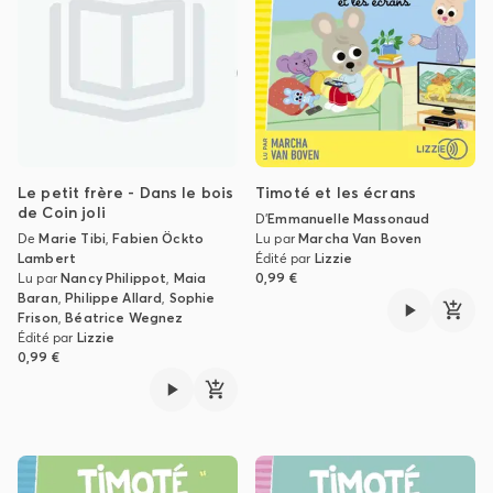
Le petit frère - Dans le bois
Timoté et les écrans
de Coin joli
D'
Emmanuelle Massonaud
De
Marie Tibi
,
Fabien Öckto
Lu par
Marcha Van Boven
Lambert
Édité par
Lizzie
Lu par
Nancy Philippot
,
Maia
0,99 €
Baran
,
Philippe Allard
,
Sophie
Frison
,
Béatrice Wegnez
Édité par
Lizzie
0,99 €