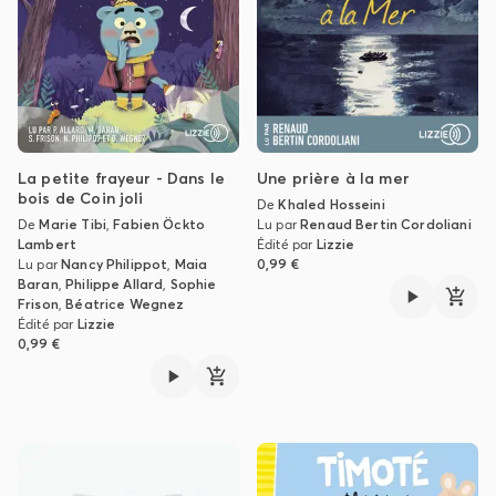
La petite frayeur - Dans le
Une prière à la mer
bois de Coin joli
De
Khaled Hosseini
De
Marie Tibi
,
Fabien Öckto
Lu par
Renaud Bertin Cordoliani
Lambert
Édité par
Lizzie
Lu par
Nancy Philippot
,
Maia
0,99 €
Baran
,
Philippe Allard
,
Sophie
Frison
,
Béatrice Wegnez
Édité par
Lizzie
0,99 €