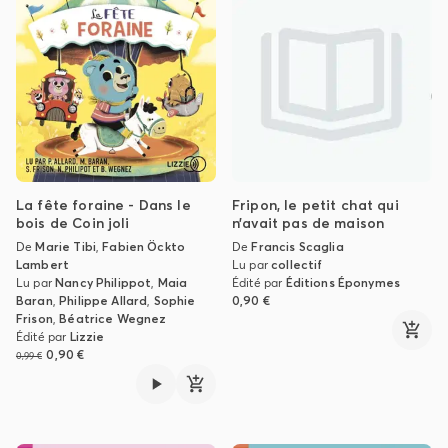
La fête foraine - Dans le
Fripon, le petit chat qui
bois de Coin joli
n’avait pas de maison
De
Marie Tibi
,
Fabien Öckto
De
Francis Scaglia
Lambert
Lu par
collectif
Lu par
Nancy Philippot
,
Maia
Édité par
Éditions Éponymes
Baran
,
Philippe Allard
,
Sophie
0,90 €
Frison
,
Béatrice Wegnez
Édité par
Lizzie
0,90 €
0,99 €