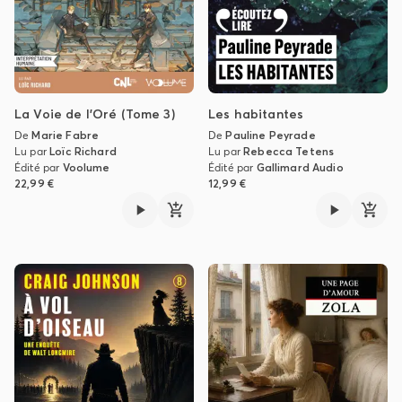
La Voie de l'Oré (Tome 3)
Les habitantes
De
Marie Fabre
De
Pauline Peyrade
Lu par
Loïc Richard
Lu par
Rebecca Tetens
Édité par
Voolume
Édité par
Gallimard Audio
22,99 €
12,99 €