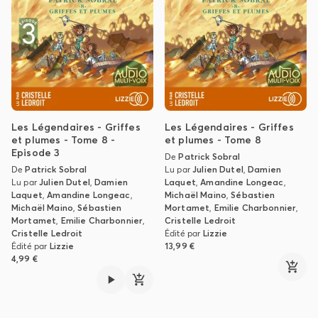
Les Légendaires - Griffes
Les Légendaires - Griffes
et plumes - Tome 8 -
et plumes - Tome 8
Episode 3
De
Patrick Sobral
De
Patrick Sobral
Lu par
Julien Dutel
,
Damien
Lu par
Julien Dutel
,
Damien
Laquet
,
Amandine Longeac
,
Laquet
,
Amandine Longeac
,
Michaël Maino
,
Sébastien
Michaël Maino
,
Sébastien
Mortamet
,
Emilie Charbonnier
,
Mortamet
,
Emilie Charbonnier
,
Cristelle Ledroit
Cristelle Ledroit
Édité par
Lizzie
Édité par
Lizzie
13,99 €
4,99 €