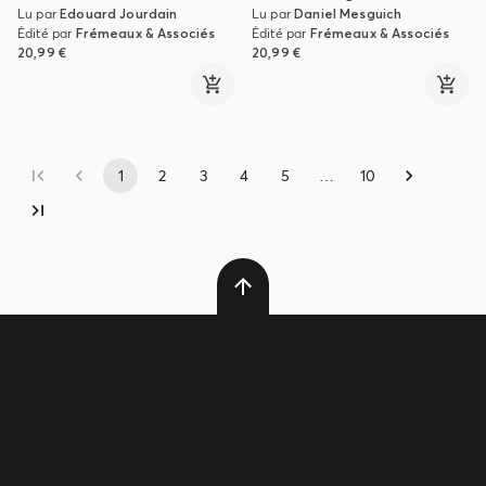
Lu par
Edouard Jourdain
Lu par
Daniel Mesguich
Édité par
Frémeaux & Associés
Édité par
Frémeaux & Associés
20,99 €
20,99 €
1
2
3
4
5
…
10