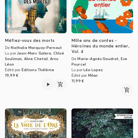
Méfiez-vous des morts
Mille ans de contes -
Héroïnes du monde entier,
De
Nathalie Marquay-Pernaut
Vol. 4
Lu par
Jean-Marc Galera
,
Chloé
Souliman
,
Aline Chetail
,
Arno
De
Marie-Agnès Gaudrat
,
Eve
Léon
Pourcel
Édité par
Éditions Thélème
Lu par
Léa Lopez
19,99 €
Édité par
Milan
11,99 €