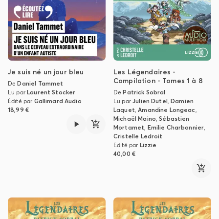
Je suis né un jour bleu
Les Légendaires -
Compilation - Tomes 1 à 8
De
Daniel Tammet
Lu par
Laurent Stocker
De
Patrick Sobral
Édité par
Gallimard Audio
Lu par
Julien Dutel
,
Damien
18,99 €
Laquet
,
Amandine Longeac
,
Michaël Maino
,
Sébastien
Mortamet
,
Emilie Charbonnier
,
Cristelle Ledroit
Édité par
Lizzie
40,00 €