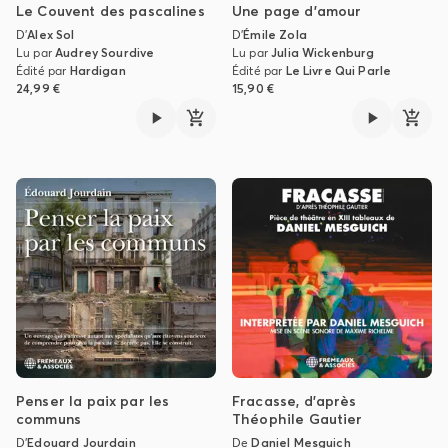
Le Couvent des pascalines
Une page d’amour
D'
Alex Sol
D'
Émile Zola
Lu par
Audrey Sourdive
Lu par
Julia Wickenburg
Édité par
Hardigan
Édité par
Le Livre Qui Parle
24,99 €
15,90 €
Penser la paix par les
Fracasse, d’après
communs
Théophile Gautier
D'
Edouard Jourdain
De
Daniel Mesguich