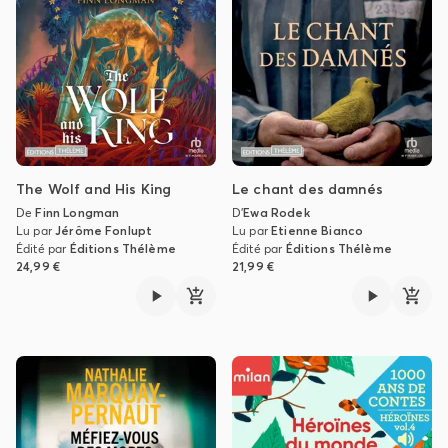
The Wolf and His King
Le chant des damnés
De
Finn Longman
D'
Ewa Rodek
Lu par
Jérôme Fonlupt
Lu par
Etienne Bianco
Édité par
Éditions Thélème
Édité par
Éditions Thélème
24,99 €
21,99 €