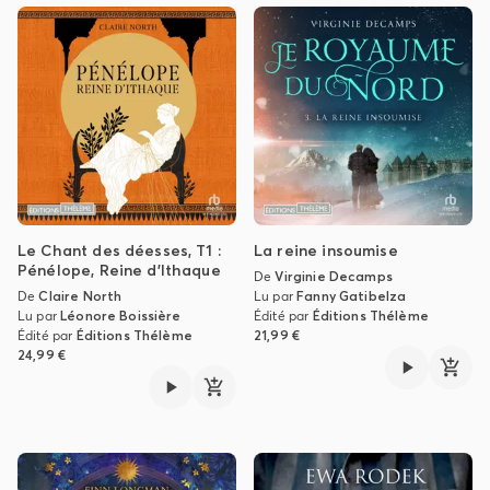
Le Chant des déesses, T1 :
La reine insoumise
Pénélope, Reine d'Ithaque
De
Virginie Decamps
De
Claire North
Lu par
Fanny Gatibelza
Lu par
Léonore Boissière
Édité par
Éditions Thélème
Édité par
Éditions Thélème
21,99 €
24,99 €