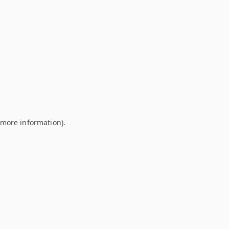
r more information)
.