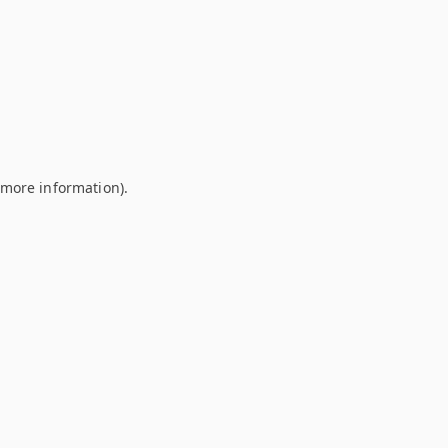
r more information)
.