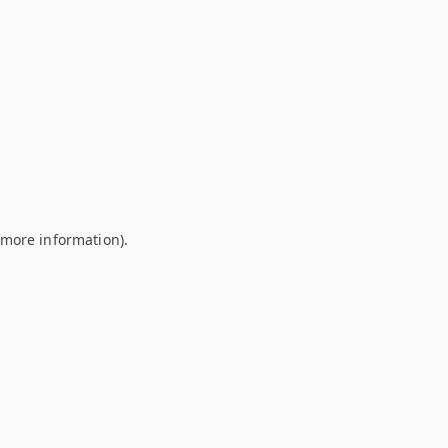
r more information)
.