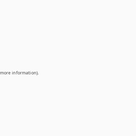
r more information)
.