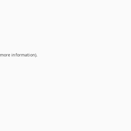
r more information)
.