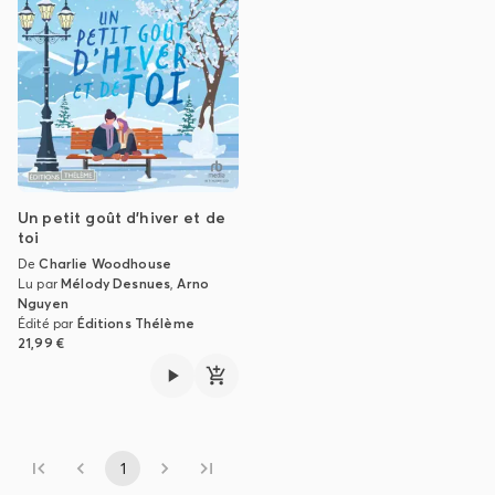
Un petit goût d'hiver et de
toi
De
Charlie Woodhouse
Lu par
Mélody Desnues
,
Arno
Nguyen
Édité par
Éditions Thélème
21,99 €
1