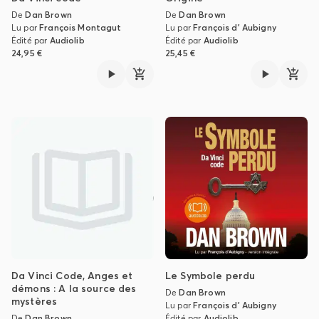
De
Dan Brown
De
Dan Brown
Lu par
François Montagut
Lu par
François d' Aubigny
Édité par
Audiolib
Édité par
Audiolib
24,95 €
25,45 €
Da Vinci Code, Anges et
Le Symbole perdu
démons : A la source des
De
Dan Brown
mystères
Lu par
François d' Aubigny
De
Dan Brown
Édité par
Audiolib