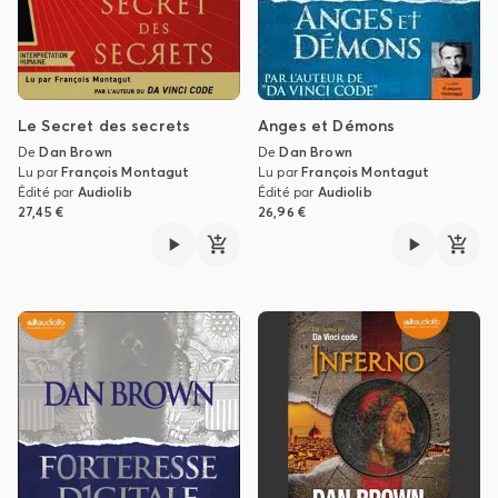
Le Secret des secrets
Anges et Démons
De
Dan Brown
De
Dan Brown
Lu par
François Montagut
Lu par
François Montagut
Édité par
Audiolib
Édité par
Audiolib
27,45 €
26,96 €