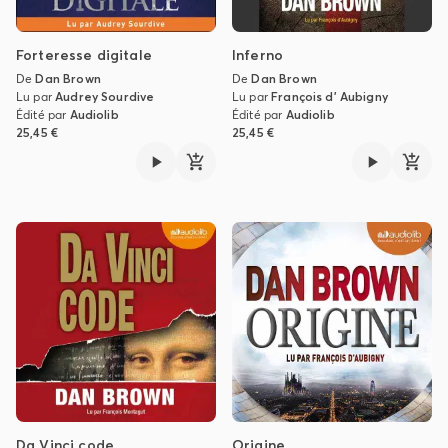
Forteresse digitale
Inferno
De
Dan Brown
De
Dan Brown
Lu par
Audrey Sourdive
Lu par
François d' Aubigny
Édité par
Audiolib
Édité par
Audiolib
25,45 €
25,45 €
Da Vinci code
Origine