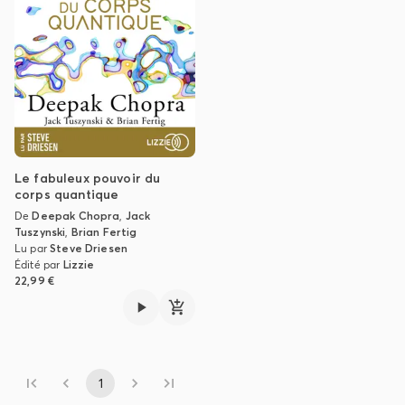
Le fabuleux pouvoir du
corps quantique
De
Deepak Chopra
,
Jack
Tuszynski
,
Brian Fertig
Lu par
Steve Driesen
Édité par
Lizzie
22,99 €
1