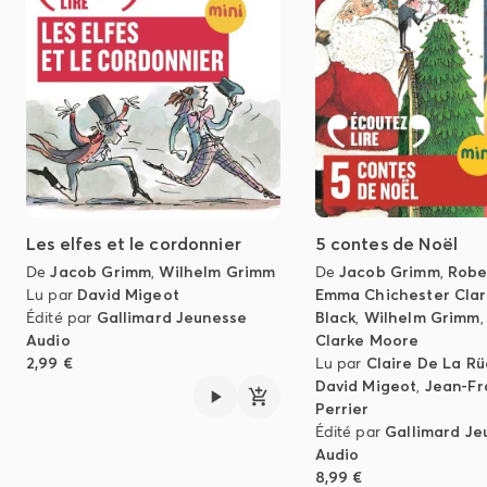
Les elfes et le cordonnier
5 contes de Noël
De
Jacob Grimm
,
Wilhelm Grimm
De
Jacob Grimm
,
Robe
Lu par
David Migeot
Emma Chichester Clar
Édité par
Gallimard Jeunesse
Black
,
Wilhelm Grimm
Audio
Clarke Moore
2,99 €
Lu par
Claire De La R
David Migeot
,
Jean-Fr
Perrier
Édité par
Gallimard Je
Audio
8,99 €