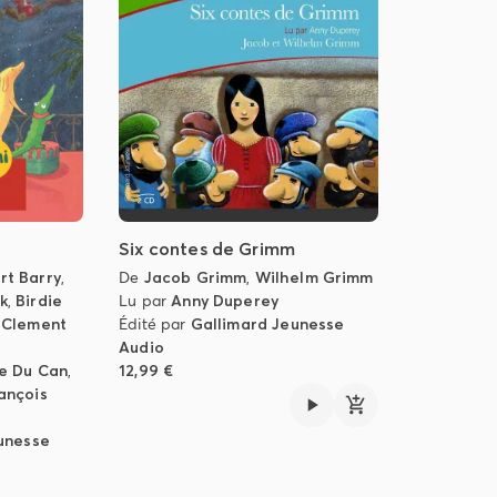
Six contes de Grimm
rt Barry
,
De
Jacob Grimm
,
Wilhelm Grimm
k
,
Birdie
Lu par
Anny Duperey
,
Clement
Édité par
Gallimard Jeunesse
Audio
üe Du Can
,
12,99 €
ançois
unesse