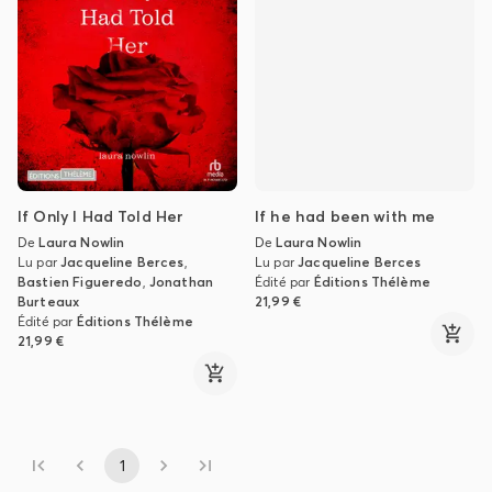
If Only I Had Told Her
If he had been with me
De
Laura Nowlin
De
Laura Nowlin
Lu par
Jacqueline Berces
,
Lu par
Jacqueline Berces
Bastien Figueredo
,
Jonathan
Édité par
Éditions Thélème
Burteaux
21,99 €
Édité par
Éditions Thélème
21,99 €
1