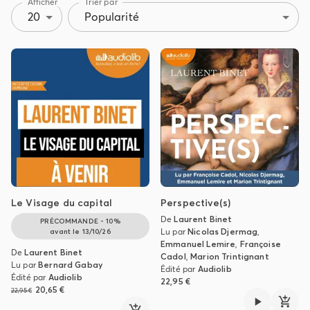
Afficher
Trier par
20
Popularité
Le Visage du capital
Perspective(s)
De
Laurent Binet
PRÉCOMMANDE - 10%
Lu par
Nicolas Djermag
,
avant le
13/10/26
Emmanuel Lemire
,
Françoise
De
Laurent Binet
Cadol
,
Marion Trintignant
Lu par
Bernard Gabay
Édité par
Audiolib
Édité par
Audiolib
22,95 €
20,65 €
22,95 €