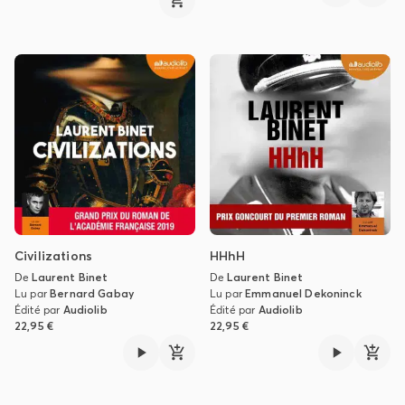
Civilizations
HHhH
De
Laurent Binet
De
Laurent Binet
Lu par
Bernard Gabay
Lu par
Emmanuel Dekoninck
Édité par
Audiolib
Édité par
Audiolib
22,95 €
22,95 €