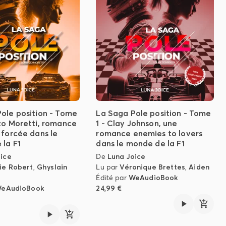
ole position - Tome
La Saga Pole position - Tome
zo Moretti, romance
1 - Clay Johnson, une
 forcée dans le
romance enemies to lovers
la F1
dans le monde de la F1
oice
De
Luna Joice
ie Robert
,
Ghyslain
Lu par
Véronique Brettes
,
Aiden
Édité par
WeAudioBook
eAudioBook
24,99 €