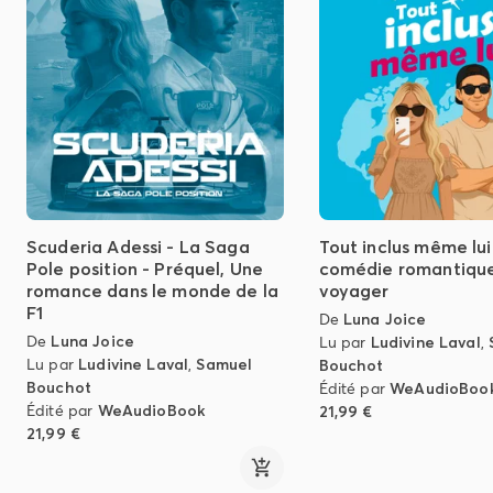
Scuderia Adessi - La Saga
Tout inclus même lui
Pole position - Préquel, Une
comédie romantique 
romance dans le monde de la
voyager
F1
De
Luna Joice
De
Luna Joice
Lu par
Ludivine Laval
,
Lu par
Ludivine Laval
,
Samuel
Bouchot
Bouchot
Édité par
WeAudioBoo
Édité par
WeAudioBook
21,99 €
21,99 €