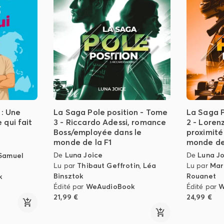
 : Une
La Saga Pole position - Tome
La Saga P
qui fait
3 - Riccardo Adessi, romance
2 - Loren
Boss/employée dans le
proximité
monde de la F1
monde de 
De
Luna Joice
De
Luna J
Samuel
Lu par
Thibaut Geffrotin
,
Léa
Lu par
Mar
Binsztok
Rouanet
k
Édité par
WeAudioBook
Édité par
W
21,99 €
24,99 €