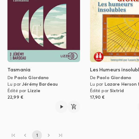
Tasmania
Les Humeurs insolub
De
Paolo Giordano
De
Paolo Giordano
Lu par
Jérémy Bardeau
Lu par
Lazare Herson 
Édité par
Lizzie
Édité par
Sixtrid
22,99 €
17,90 €
1