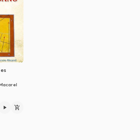
les
Macarel