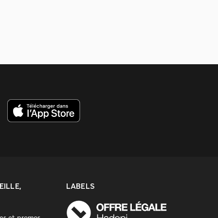
ILLE,
LABELS
res et promos