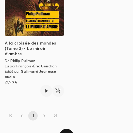
qu'il a mis sept ans à écrire, que Philip Pullman connaît
son plus grand succès. Photo : George Reszeter - 2007
À la croisée des mondes
(Tome 3) - Le miroir
d'ambre
De
Philip Pullman
Lu par
François-Éric Gendron
Édité par
Gallimard Jeunesse
Audio
21,99 €
1