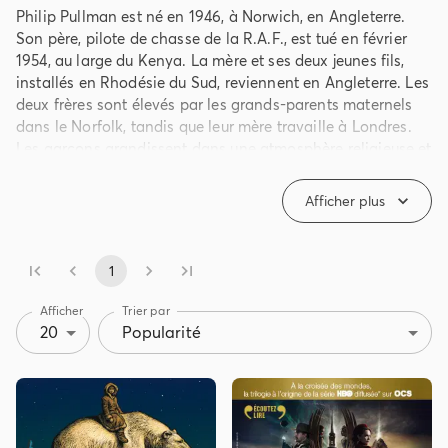
Philip Pullman est né en 1946, à Norwich, en Angleterre.
Son père, pilote de chasse de la R.A.F., est tué en février
1954, au large du Kenya. La mère et ses deux jeunes fils,
installés en Rhodésie du Sud, reviennent en Angleterre. Les
deux frères sont élevés par les grands-parents maternels
dans le Norfolk, tandis que leur mère travaille à Londres.
Les garçons grandissent dans une atmosphère religieuse et
paisible. Le grand-père, pasteur anglican, passe ses soirées
à leur raconter des récits de la Bible.
Afficher plus
C'est en découvrant à l'école la «Ballade du Vieux Mari» de
Coleridge, que Philip Pullman commence à être attiré par
1
l'écriture. Mais une vie de voyages prend le relais : sa mère
s'est remariée avec un pilote de la R.A.F. et elle emmène
Afficher
Trier par
les deux jeunes garçons avec elle en Australie.
20
Popularité
Philip, âgé de neuf ans, découvre les magazines illustrés
–«
Batman
» et «
Spiderman
»– et les émissions
radiophoniques, qui stimulent son imagination : le soir, il
improvise la suite de ces aventures à l'intention de son
frère.