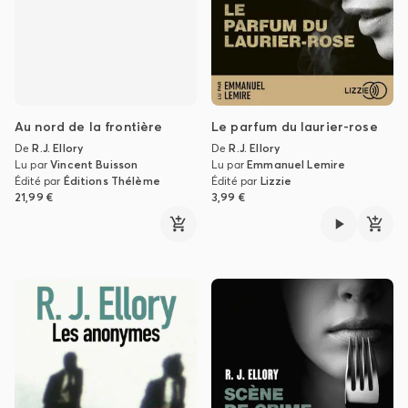
Au nord de la frontière
Le parfum du laurier-rose
De
R.J. Ellory
De
R.J. Ellory
Lu par
Vincent Buisson
Lu par
Emmanuel Lemire
Édité par
Éditions Thélème
Édité par
Lizzie
21,99 €
3,99 €