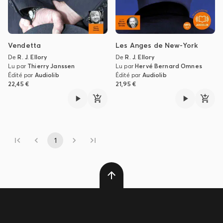
Vendetta
Les Anges de New-York
De
R. J. Ellory
De
R. J. Ellory
Lu par
Thierry Janssen
Lu par
Hervé Bernard Omnes
Édité par
Audiolib
Édité par
Audiolib
22,45 €
21,95 €
1