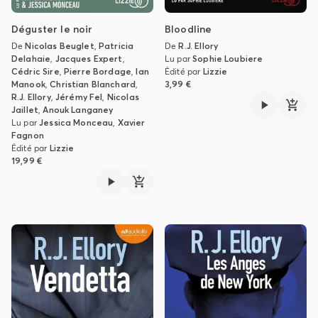
Déguster le noir
Bloodline
De
Nicolas Beuglet
,
Patricia
De
R.J. Ellory
Delahaie
,
Jacques Expert
,
Lu par
Sophie Loubiere
Cédric Sire
,
Pierre Bordage
,
Ian
Édité par
Lizzie
Manook
,
Christian Blanchard
,
3,99 €
R.J. Ellory
,
Jérémy Fel
,
Nicolas
Jaillet
,
Anouk Langaney
Lu par
Jessica Monceau
,
Xavier
Fagnon
Édité par
Lizzie
19,99 €