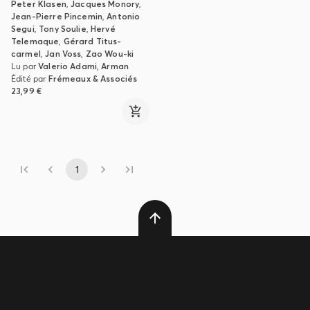
Peter Klasen
,
Jacques Monory
,
Jean-Pierre Pincemin
,
Antonio
Segui
,
Tony Soulie
,
Hervé
Telemaque
,
Gérard Titus-
carmel
,
Jan Voss
,
Zao Wou-ki
Lu par
Valerio Adami
,
Arman
Édité par
Frémeaux & Associés
23,99 €
1