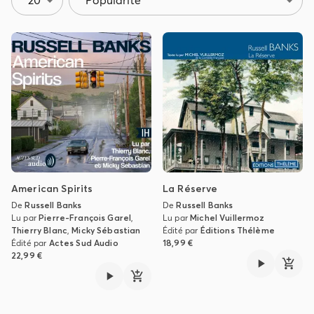
20
Popularité
American Spirits
La Réserve
De
Russell Banks
De
Russell Banks
Lu par
Pierre-François Garel
,
Lu par
Michel Vuillermoz
Thierry Blanc
,
Micky Sébastian
Édité par
Éditions Thélème
Édité par
Actes Sud Audio
18,99 €
22,99 €