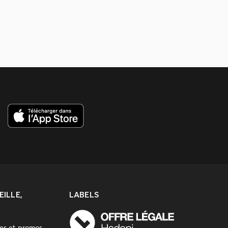
ILLE,
LABELS
res et promos