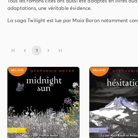
Tous les romans cités ont aussi été adaptés en livres audi
adaptations, une véritable évidence.
La saga Twilight est lue par Maia Baran notamment conn
1