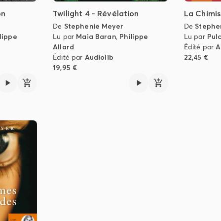
on
Twilight 4 - Révélation
La Chimis
De
Stephenie Meyer
De
Stephe
lippe
Lu par
Maia Baran
,
Philippe
Lu par
Pul
Allard
Édité par
A
Édité par
Audiolib
22,45 €
19,95 €