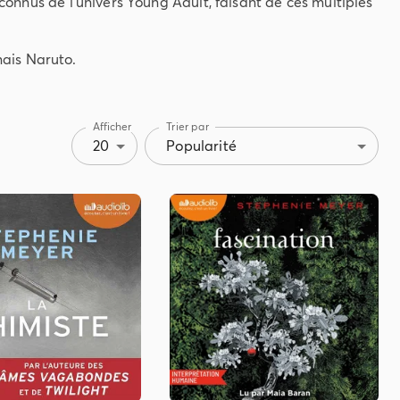
 connus de l'univers Young Adult, faisant de ces multiples
nais Naruto.
Afficher
Trier par
20
Popularité