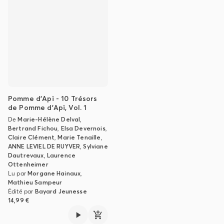
Pomme d'Api - 10 Trésors
de Pomme d'Api, Vol. 1
De
Marie-Hélène Delval
,
Bertrand Fichou
,
Elsa Devernois
,
Claire Clément
,
Marie Tenaille
,
ANNE LEVIEL DE RUYVER
,
Sylviane
Dautrevaux
,
Laurence
Ottenheimer
Lu par
Morgane Hainaux
,
Mathieu Sampeur
Édité par
Bayard Jeunesse
14,99 €