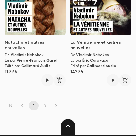
Natacha et autres
La Vénitienne et autres
nouvelles
nouvelles
De
Vladimir Nabokov
De
Vladimir Nabokov
Lu par
Pierre-François Garel
Lu par
Éric Caravaca
Édité par
Gallimard Audio
Édité par
Gallimard Audio
11,99 €
12,99 €
1