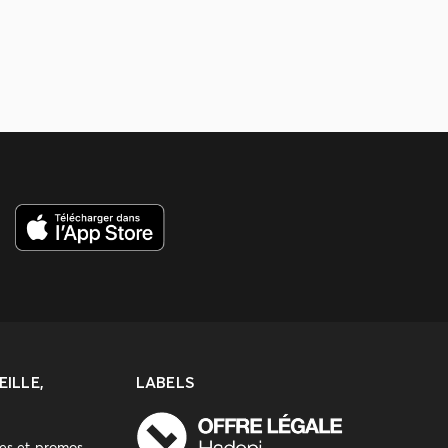
ILLE,
LABELS
res et promos