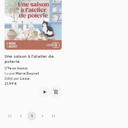
Une saison à l'atelier de
poterie
D'
Yeon Somin
Lu par
Marie Bouvet
Édité par
Lizzie
21,99 €
1