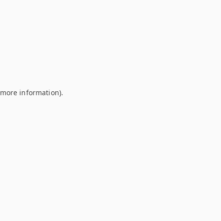
r more information)
.