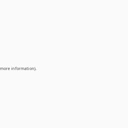
r more information)
.