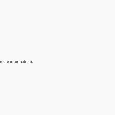
r more information)
.