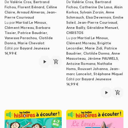
De
Valérie Cros
,
Bertrand
De
Valérie Cros
,
Bertrand
Fichou
,
Florent Bénard
,
Céline
Fichou
,
Catherine De Lasa
,
Alain
Claire
,
Arnaud Almeras
,
Jean-
Korkos
,
Sylvain Zorzin
,
Anne
Pierre Courivaud
Schmauch
,
Elsa Devernois
,
Emilie
Lu par
Martial Le Minoux
,
Soleil
,
Jean-Pierre Courivaud
,
Clément Moreau
,
Barbara
Anne Bailly
,
Géraldine Menuet
,
Tissier
,
Patrice Baudrier
,
CHRISTOS
Vanessa Parachou
,
Clotilde
Lu par
Martial Le Minoux
,
Donna
,
Marie Chevalot
Clément Moreau
,
Brigitte
Édité par
Bayard Jeunesse
Lecordier
,
Marie Zidi
,
Patrice
14,99 €
Baudrier
,
Clotilde Donna
,
Anne
Massoteau
,
Jérôme PAUWELS
,
Antoine Romana
,
Nathalie
Homs
,
Rousset Johanna
,
Jean-
marc Lancelot
,
Stéphane Miquel
Édité par
Bayard Jeunesse
14,99 €