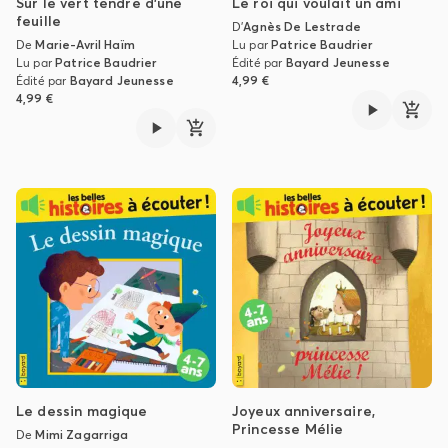
Sur le vert tendre d'une
Le roi qui voulait un ami
feuille
D'
Agnès De Lestrade
De
Marie-Avril Haïm
Lu par
Patrice Baudrier
Lu par
Patrice Baudrier
Édité par
Bayard Jeunesse
Édité par
Bayard Jeunesse
4,99 €
4,99 €
Le dessin magique
Joyeux anniversaire,
Princesse Mélie
De
Mimi Zagarriga