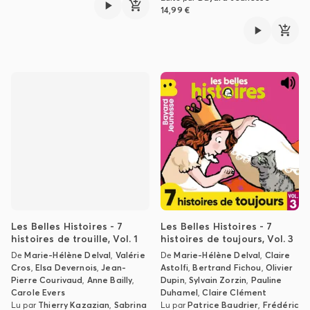
14,99 €
Les Belles Histoires - 7
Les Belles Histoires - 7
histoires de trouille, Vol. 1
histoires de toujours, Vol. 3
De
Marie-Hélène Delval
,
Valérie
De
Marie-Hélène Delval
,
Claire
Cros
,
Elsa Devernois
,
Jean-
Astolfi
,
Bertrand Fichou
,
Olivier
Pierre Courivaud
,
Anne Bailly
,
Dupin
,
Sylvain Zorzin
,
Pauline
Carole Evers
Duhamel
,
Claire Clément
Lu par
Thierry Kazazian
,
Sabrina
Lu par
Patrice Baudrier
,
Frédéric