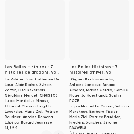
Les Belles Histoires - 7
Les Belles Histoires - 7
histoires de dragons, Vol. 1
histoires d'hiver, Vol. 1
De
Valérie Cros
,
Catherine De
D'
Agnès Bertron-martin
,
Lasa
,
Alain Korkos
,
Sylvain
Antoine Lanciaux
,
Arnaud
Zorzin
,
Elsa Devernois
,
Almeras
,
Marine Gérald
,
Camille
Géraldine Menuet
,
CHRISTOS
Floue
,
Jo Hoestlandt
,
Sophie
Lu par
Martial Le Minoux
,
ROZE
Clément Moreau
,
Brigitte
Lu par
Martial Le Minoux
,
Sabrina
Lecordier
,
Marie Zidi
,
Patrice
Marchese
,
Barbara Tissier
,
Baudrier
,
Antoine Romana
Marie Zidi
,
Patrice Baudrier
,
Édité par
Bayard Jeunesse
Frédéric Sanchez
,
Jérôme
14,99 €
PAUWELS
Édité par
Bayard Jeunesse