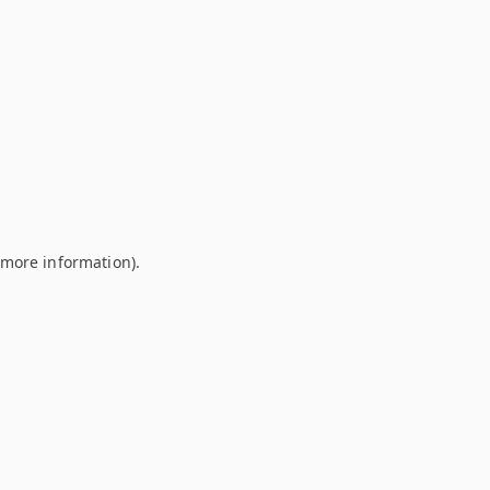
r more information)
.