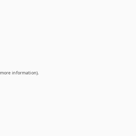
r more information)
.