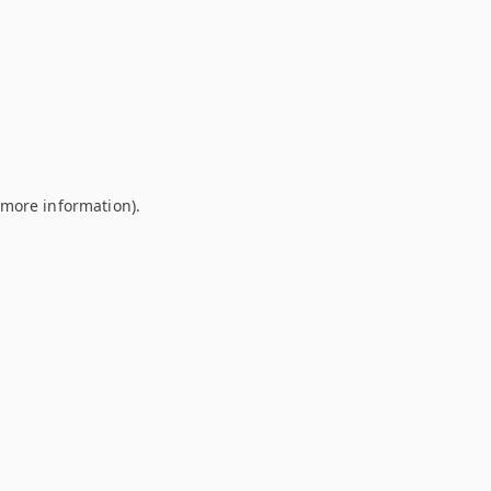
r more information)
.