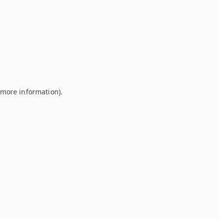
r more information)
.