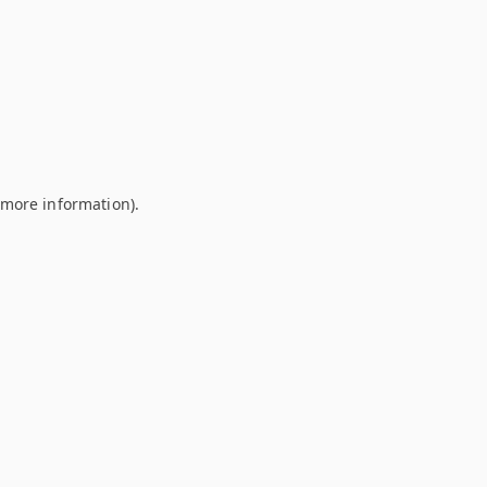
r more information)
.