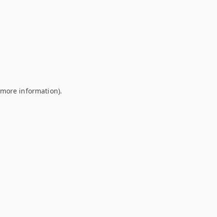
r more information)
.