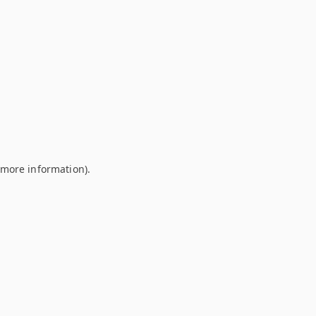
r more information)
.