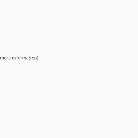
r more information)
.