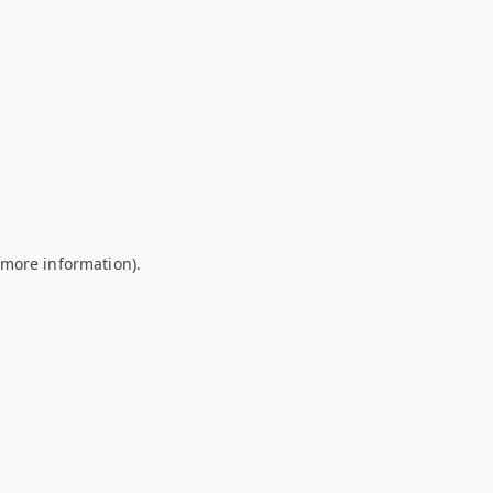
r more information)
.