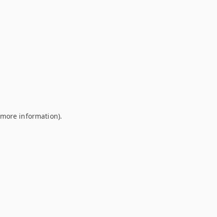
r more information)
.