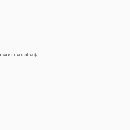
r more information)
.