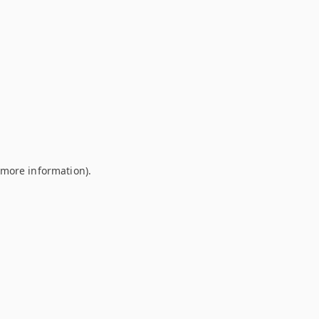
r more information)
.