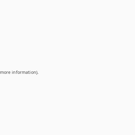
r more information)
.