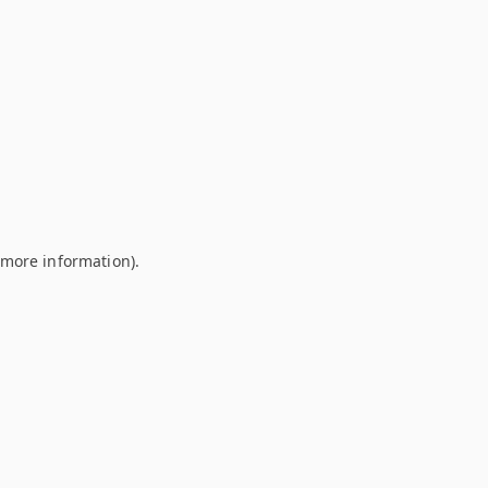
r more information)
.