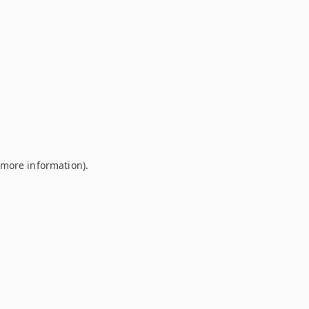
r more information)
.