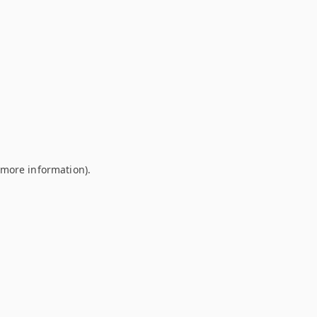
r more information)
.