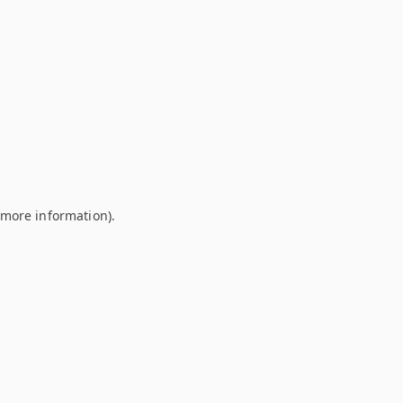
r more information)
.