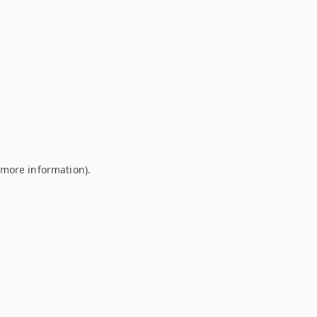
r more information)
.